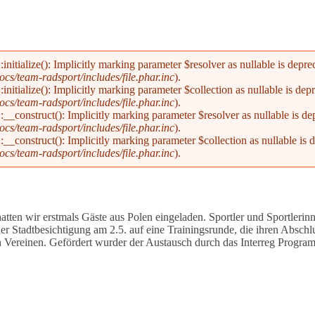
alize(): Implicitly marking parameter $resolver as nullable is deprecat
s/team-radsport/includes/file.phar.inc
).
alize(): Implicitly marking parameter $collection as nullable is deprec
s/team-radsport/includes/file.phar.inc
).
nstruct(): Implicitly marking parameter $resolver as nullable is depre
s/team-radsport/includes/file.phar.inc
).
nstruct(): Implicitly marking parameter $collection as nullable is dep
s/team-radsport/includes/file.phar.inc
).
tten wir erstmals Gäste aus Polen eingeladen. Sportler und Sportleri
 Stadtbesichtigung am 2.5. auf eine Trainingsrunde, die ihren Abschl
n Vereinen. Gefördert wurder der Austausch durch das Interreg Progra