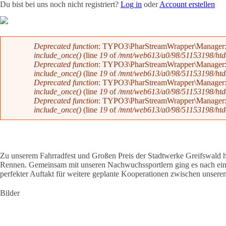
Du bist bei uns noch nicht registriert?
Log in
oder
Account erstellen
Team
News
Radevents
Angebote
Shop
Kontakt
Fehlermeldung
Deprecated function
: TYPO3\PharStreamWrapper\Manager::initi
include_once()
(line
19
of
/mnt/web613/a0/98/51153198/htdoc
Deprecated function
: TYPO3\PharStreamWrapper\Manager::initi
include_once()
(line
19
of
/mnt/web613/a0/98/51153198/htdoc
Deprecated function
: TYPO3\PharStreamWrapper\Manager::__co
include_once()
(line
19
of
/mnt/web613/a0/98/51153198/htdoc
Deprecated function
: TYPO3\PharStreamWrapper\Manager::__co
include_once()
(line
19
of
/mnt/web613/a0/98/51153198/htdoc
Zu unserem Fahrradfest und Großen Preis der Stadtwerke Greifswald ha
Rennen. Gemeinsam mit unseren Nachwuchssportlern ging es nach einer
perfekter Auftakt für weitere geplante Kooperationen zwischen unsere
Bilder