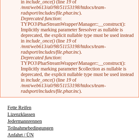
in
include_once()
(line
19
of
/mnt/web613/a0/98/51153198/htdocs/team-
radsport/includes/file.phar.inc
).
Deprecated function
:
TYPO3\PharStreamWrapper\Manager::__construct():
Implicitly marking parameter $resolver as nullable is
deprecated, the explicit nullable type must be used instead
in
include_once()
(line
19
of
/mnt/web613/a0/98/51153198/htdocs/team-
radsport/includes/file.phar.inc
).
Deprecated function
:
TYPO3\PharStreamWrapper\Manager::__construct():
Implicitly marking parameter $collection as nullable is
deprecated, the explicit nullable type must be used instead
in
include_once()
(line
19
of
/mnt/web613/a0/98/51153198/htdocs/team-
radsport/includes/file.phar.inc
).
Fette Reifen
Lizenzklassen
(aktiver Reiter)
Jedermannrennen
Teilnahmebedingungen
Anfahrt / ÜN