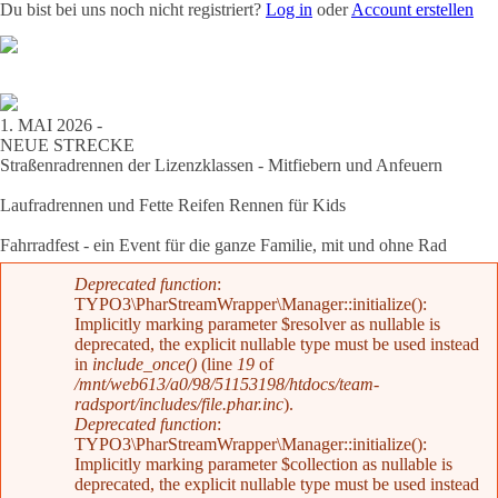
Du bist bei uns noch nicht registriert?
Log in
oder
Account erstellen
Team
News
Radevents
Angebote
Shop
Kontakt
1. MAI 2026 -
NEUE STRECKE
Straßenradrennen der Lizenzklassen - Mitfiebern und Anfeuern
Laufradrennen und Fette Reifen Rennen für Kids
Fahrradfest - ein Event für die ganze Familie, mit und ohne Rad
Fehlermeldung
Deprecated function
:
TYPO3\PharStreamWrapper\Manager::initialize():
Implicitly marking parameter $resolver as nullable is
deprecated, the explicit nullable type must be used instead
in
include_once()
(line
19
of
/mnt/web613/a0/98/51153198/htdocs/team-
radsport/includes/file.phar.inc
).
Deprecated function
:
TYPO3\PharStreamWrapper\Manager::initialize():
Implicitly marking parameter $collection as nullable is
deprecated, the explicit nullable type must be used instead