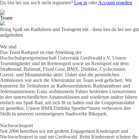
Du bist bei uns noch nicht registriert?
Log in
oder
Account erstellen
Team
News
Radevents
Angebote
Shop
Kontakt
Bring Spaß am Radfahren und Teamgeist mit - dann bist du bei uns gut
aufgehoben
Wir sind
Das Team Radsport ist eine Abteilung der
Hochschulsportgemeinschaft Universität Greifswald e.V. Unsere
Teammitglieder sind im Breitensport sowie im Rennsport mit dem
Straßenrad, Bahnrad, Fixed Gear, BMX, Dirtbike, Cyclocrosser,
Gravel- und Mountainbike aktiv. Dabei sind die persönlichen
Ambitionen wie auch die Alterstruktur im Team weit gefächert. Wir
trainieren für Teilnahmen an Radtourenfahrten, Radmarathons und
Jedermannrennen. Ganz ambitionierte Fahrer bestreiten Lizenzrennen
in den unterschiedlichen Amateurklassen und wiederum andere fahren
einfach aus Spaß Rad, um sich fit zu halten und die Gruppenausfahrt
zu genießen. Unsere BMX/Dirtbike Sportler*innen verbessern ihre
Skills in unserem vereinseigenen Stadtwerke Bikepark.
Nachwuchssport
Seit 2006 betreiben wir mit großem Engagement Kindersport und
Nachwuchssport in und um Greifswald. Beim Kindersport schulen die