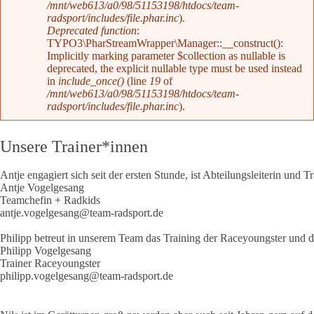
/mnt/web613/a0/98/51153198/htdocs/team-
radsport/includes/file.phar.inc
).
Deprecated function
:
TYPO3\PharStreamWrapper\Manager::__construct():
Implicitly marking parameter $collection as nullable is
deprecated, the explicit nullable type must be used instead
in
include_once()
(line
19
of
/mnt/web613/a0/98/51153198/htdocs/team-
radsport/includes/file.phar.inc
).
Unsere Trainer*innen
Antje engagiert sich seit der ersten Stunde, ist Abteilungsleiterin und
Antje Vogelgesang
Teamchefin + Radkids
antje.vogelgesang@team-radsport.de
Philipp betreut in unserem Team das Training der Raceyoungster und de
Philipp Vogelgesang
Trainer Raceyoungster
philipp.vogelgesang@team-radsport.de