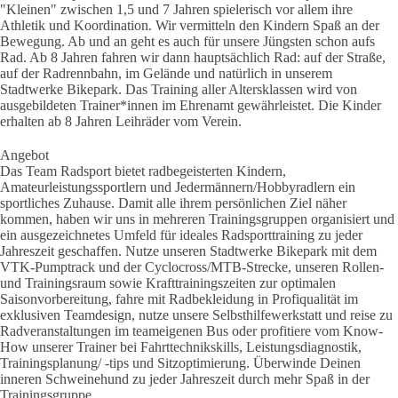
"Kleinen" zwischen 1,5 und 7 Jahren spielerisch vor allem ihre
Athletik und Koordination. Wir vermitteln den Kindern Spaß an der
Bewegung. Ab und an geht es auch für unsere Jüngsten schon aufs
Rad. Ab 8 Jahren fahren wir dann hauptsächlich Rad: auf der Straße,
auf der Radrennbahn, im Gelände und natürlich in unserem
Stadtwerke Bikepark. Das Training aller Altersklassen wird von
ausgebildeten Trainer*innen im Ehrenamt gewährleistet. Die Kinder
erhalten ab 8 Jahren Leihräder vom Verein.
Angebot
Das Team Radsport bietet radbegeisterten Kindern,
Amateurleistungssportlern und Jedermännern/Hobbyradlern ein
sportliches Zuhause. Damit alle ihrem persönlichen Ziel näher
kommen, haben wir uns in mehreren Trainingsgruppen organisiert und
ein ausgezeichnetes Umfeld für ideales Radsporttraining zu jeder
Jahreszeit geschaffen. Nutze unseren Stadtwerke Bikepark mit dem
VTK-Pumptrack und der Cyclocross/MTB-Strecke, unseren Rollen-
und Trainingsraum sowie Krafttrainingszeiten zur optimalen
Saisonvorbereitung, fahre mit Radbekleidung in Profiqualität im
exklusiven Teamdesign, nutze unsere Selbsthilfewerkstatt und reise zu
Radveranstaltungen im teameigenen Bus oder profitiere vom Know-
How unserer Trainer bei Fahrttechnikskills, Leistungsdiagnostik,
Trainingsplanung/ -tips und Sitzoptimierung. Überwinde Deinen
inneren Schweinehund zu jeder Jahreszeit durch mehr Spaß in der
Trainingsgruppe.