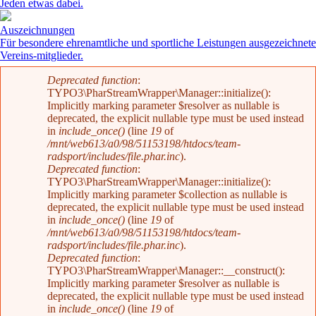
Jeden etwas dabei.
Auszeichnungen
Für besondere ehrenamtliche und sportliche Leistungen ausgezeichnete
Vereins-mitglieder.
Fehlermeldung
Deprecated function
:
TYPO3\PharStreamWrapper\Manager::initialize():
Implicitly marking parameter $resolver as nullable is
deprecated, the explicit nullable type must be used instead
in
include_once()
(line
19
of
/mnt/web613/a0/98/51153198/htdocs/team-
radsport/includes/file.phar.inc
).
Deprecated function
:
TYPO3\PharStreamWrapper\Manager::initialize():
Implicitly marking parameter $collection as nullable is
deprecated, the explicit nullable type must be used instead
in
include_once()
(line
19
of
/mnt/web613/a0/98/51153198/htdocs/team-
radsport/includes/file.phar.inc
).
Deprecated function
:
TYPO3\PharStreamWrapper\Manager::__construct():
Implicitly marking parameter $resolver as nullable is
deprecated, the explicit nullable type must be used instead
in
include_once()
(line
19
of