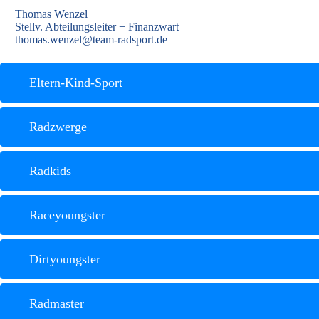
Thomas Wenzel
Stellv. Abteilungsleiter + Finanzwart
thomas.wenzel@team-radsport.de
Eltern-Kind-Sport
Radzwerge
Radkids
Raceyoungster
Dirtyoungster
Radmaster