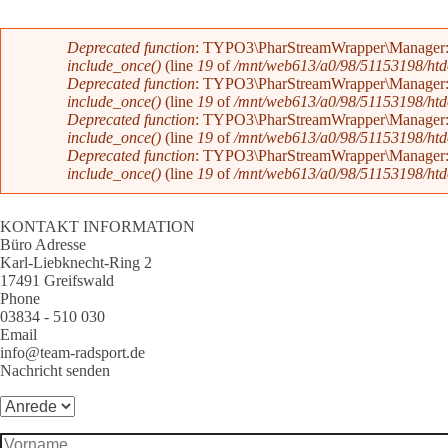
Fehlermeldung
Deprecated function
: TYPO3\PharStreamWrapper\Manager::initi
include_once()
(line
19
of
/mnt/web613/a0/98/51153198/htdoc
Deprecated function
: TYPO3\PharStreamWrapper\Manager::initi
include_once()
(line
19
of
/mnt/web613/a0/98/51153198/htdoc
Deprecated function
: TYPO3\PharStreamWrapper\Manager::__co
include_once()
(line
19
of
/mnt/web613/a0/98/51153198/htdoc
Deprecated function
: TYPO3\PharStreamWrapper\Manager::__co
include_once()
(line
19
of
/mnt/web613/a0/98/51153198/htdoc
KONTAKT INFORMATION
Büro Adresse
Karl-Liebknecht-Ring 2
17491 Greifswald
Phone
03834 - 510 030
Email
info@team-radsport.de
Nachricht senden
Anrede
*
Vorname
*