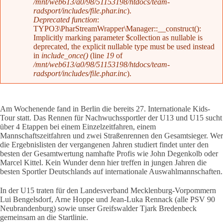
/mnt/web613/a0/98/51153198/htdocs/team-
radsport/includes/file.phar.inc
).
Deprecated function
:
TYPO3\PharStreamWrapper\Manager::__construct():
Implicitly marking parameter $collection as nullable is
deprecated, the explicit nullable type must be used instead
in
include_once()
(line
19
of
/mnt/web613/a0/98/51153198/htdocs/team-
radsport/includes/file.phar.inc
).
Am Wochenende fand in Berlin die bereits 27. Internationale Kids-
Tour statt. Das Rennen für Nachwuchssportler der U13 und U15 sucht
über 4 Etappen bei einem Einzelzeitfahren, einem
Mannschaftszeitfahren und zwei Straßenrennen den Gesamtsieger. Wer
die Ergebnislisten der vergangenen Jahren studiert findet unter den
besten der Gesamtwertung namhafte Profis wie John Degenkolb oder
Marcel Kittel. Kein Wunder denn hier treffen in jungen Jahren die
besten Sportler Deutschlands auf internationale Auswahlmannschaften.
In der U15 traten für den Landesverband Mecklenburg-Vorpommern
Lui Bengelsdorf, Arne Hoppe und Jean-Luka Rennack (alle PSV 90
Neubrandenburg) sowie unser Greifswalder Tjark Bredenbeck
gemeinsam an die Startlinie.