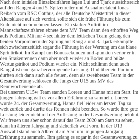
Nach dem initialen Einzelzeitfahren lagen Lui und Tjark aussichtsreich
auf den Rängen 4 und 5. Spitzenreiter und Ausnahmetalent Jonas
Reibsch vom RSC Cottbus, der alle Deutsche Meistertitel in dieser
Altersklasse auf sich vereint, sollte sich die frühe Führung bis zum
Ende nicht mehr nehmen lassen. Ein starker Auftritt im
Mannschaftszeitfahren ebnete dem MV Team dann den erhofften Weg
aufs Podium. Mit nur 4 sec hinter dem lettischen Team gelang den
beiden Vorpommern der Sprung auf Rang 2 und 3. Tjark erkämpfte
sich zwischenzeitlich sogar die Führung in der Wertung um das blaue
Sprinttrikot. Im Kampf um Bonussekunden und -punkten verlor er in
den Straßenrennen dann aber noch wieder an Boden und büßte
Wertungstrikot und Podium wieder ein. Nicht schlimm denn auch
Rang 4 ist eine ganz hervorragende Leistung. Und über ein Podium
durften sich dann auch alle freuen, denn als zweitbestes Team in der
Gesamtwertung schlossen die Jungs der U15 aus MV das
Rennwochenende ab.
Bei unserem U15w Team standen Loreen und Hanna mit am Start. Im
jungen Jahrgang galt es vor allem Erfahrung zu sammeln. Loreen
wurde 24. der Gesamtwertung, Hanna fiel leider am letzten Tag zu
weit zurück und durfte das Rennen nicht beenden. So wurde ihre gute
Leistung leider nicht mit der Auflistung in der Gesamtwertung belohnt.
Wir freuen uns aber schon darauf das Team 2020 am Start zu sehen,
dann im älteren Jahrgang und sicherlich weit vorn. In der U13
Auswahl stand auch Albrecht am Start um im jungen Jahrgang
Erfahrung zu sammeln. Ihm gelang es sogar in der Gesamtwertung zu