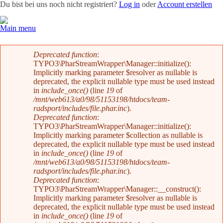
Du bist bei uns noch nicht registriert?
Log in
oder
Account erstellen
Main menu
Team
News
Radevents
Angebote
Shop
Kontakt
Fehlermeldung
Deprecated function
:
TYPO3\PharStreamWrapper\Manager::initialize():
Implicitly marking parameter $resolver as nullable is
deprecated, the explicit nullable type must be used instead
in
include_once()
(line
19
of
/mnt/web613/a0/98/51153198/htdocs/team-
radsport/includes/file.phar.inc
).
Deprecated function
:
TYPO3\PharStreamWrapper\Manager::initialize():
Implicitly marking parameter $collection as nullable is
deprecated, the explicit nullable type must be used instead
in
include_once()
(line
19
of
/mnt/web613/a0/98/51153198/htdocs/team-
radsport/includes/file.phar.inc
).
Deprecated function
:
TYPO3\PharStreamWrapper\Manager::__construct():
Implicitly marking parameter $resolver as nullable is
deprecated, the explicit nullable type must be used instead
in
include_once()
(line
19
of