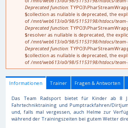
of
/mnt/web613/a0/98/51153198/htdocs/team-rad
Deprecated function
: TYPO3\PharStreamWrapper
$collection as nullable is deprecated, the exp
of
/mnt/web613/a0/98/51153198/htdocs/team-rad
Deprecated function
: TYPO3\PharStreamWrappe
$resolver as nullable is deprecated, the expli
of
/mnt/web613/a0/98/51153198/htdocs/team-rad
Deprecated function
: TYPO3\PharStreamWrappe
$collection as nullable is deprecated, the exp
of
/mnt/web613/a0/98/51153198/htdocs/team-rad
Informationen
Trainer
Fragen & Antworten
Das Team Radsport bietet für Kinder ab 8 Ja
Fahrtechniktraining und Pumptrackfahren/Dirtjum
und, falls mal vergessen, auch Helme zur Verfü
während der Trainingszeiten bei gutem Wetter dir