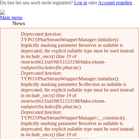
Du bist bei uns noch nicht registriert?
Log in
oder
Account erstellen
Main menu
Team
News
Radevents
Angebote
Shop
Kontakt
Fehlermeldung
Deprecated function
:
TYPO3\PharStreamWrapper\Manager::initialize():
Implicitly marking parameter $resolver as nullable is
deprecated, the explicit nullable type must be used instead
in
include_once()
(line
19
of
/mnt/web613/a0/98/51153198/htdocs/team-
radsport/includes/file.phar.inc
).
Deprecated function
:
TYPO3\PharStreamWrapper\Manager::initialize():
Implicitly marking parameter $collection as nullable is
deprecated, the explicit nullable type must be used instead
in
include_once()
(line
19
of
/mnt/web613/a0/98/51153198/htdocs/team-
radsport/includes/file.phar.inc
).
Deprecated function
:
TYPO3\PharStreamWrapper\Manager::__construct():
Implicitly marking parameter $resolver as nullable is
deprecated, the explicit nullable type must be used instead
in
include_once()
(line
19
of