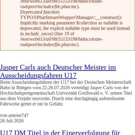
/mnt/web613/a0/98/51153198/htdocs/team-
radsport/includes/file.phar.inc
).
Deprecated function
:
TYPO3\PharStreamWrapper\Manager::__construct():
Implicitly marking parameter $collection as nullable is
deprecated, the explicit nullable type must be used instead
in
include_once()
(line
19
of
/mnt/web613/a0/98/51153198/htdocs/team-
radsport/includes/file.phar.inc
).
Jasper Carls auch Deutscher Meister im
Ausscheidungsfahren U17
Beim Ausscheidungsfahren der U17 bei der Deutschen Meisterschaft
Bahn in Büttgen vom 22.26.07.2026 verteidigt Jasper Carls von der
Hochschulsportgemeinschaft Universität Greifswald e. V. seinen Titel
aus dem Vorjahr souverän. Durch eine durchgängig aufmerksame
Fahrweise geriet er nie in Gefahr.
von
ameise747
26 Juli 2026
U17 DM Titel in der Einerverfolgung für