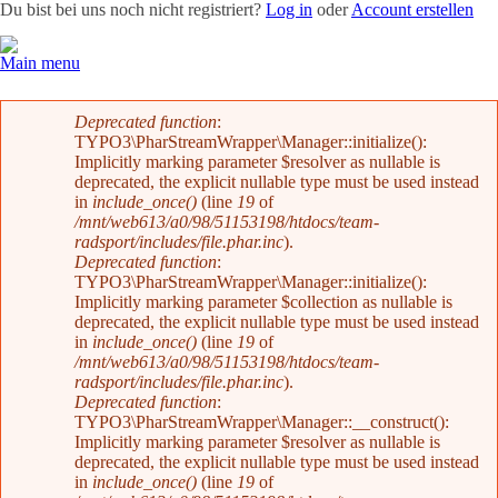
Du bist bei uns noch nicht registriert?
Log in
oder
Account erstellen
Main menu
Team
News
Radevents
Angebote
Shop
Kontakt
Fehlermeldung
Deprecated function
:
TYPO3\PharStreamWrapper\Manager::initialize():
Implicitly marking parameter $resolver as nullable is
deprecated, the explicit nullable type must be used instead
in
include_once()
(line
19
of
/mnt/web613/a0/98/51153198/htdocs/team-
radsport/includes/file.phar.inc
).
Deprecated function
:
TYPO3\PharStreamWrapper\Manager::initialize():
Implicitly marking parameter $collection as nullable is
deprecated, the explicit nullable type must be used instead
in
include_once()
(line
19
of
/mnt/web613/a0/98/51153198/htdocs/team-
radsport/includes/file.phar.inc
).
Deprecated function
:
TYPO3\PharStreamWrapper\Manager::__construct():
Implicitly marking parameter $resolver as nullable is
deprecated, the explicit nullable type must be used instead
in
include_once()
(line
19
of