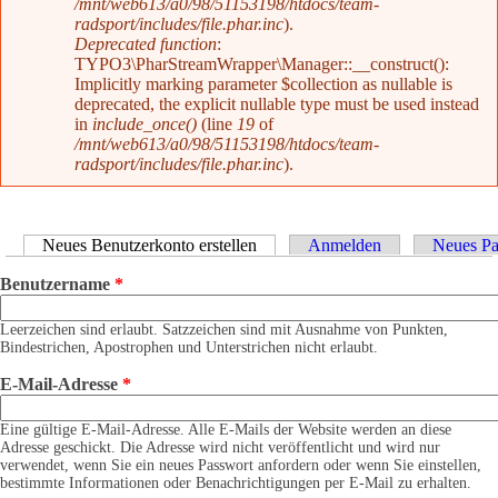
/mnt/web613/a0/98/51153198/htdocs/team-
radsport/includes/file.phar.inc
).
Deprecated function
:
TYPO3\PharStreamWrapper\Manager::__construct():
Implicitly marking parameter $collection as nullable is
deprecated, the explicit nullable type must be used instead
in
include_once()
(line
19
of
/mnt/web613/a0/98/51153198/htdocs/team-
radsport/includes/file.phar.inc
).
Haupt-Reiter
Neues Benutzerkonto erstellen
(aktiver Reiter)
Anmelden
Neues Pa
Benutzername
*
Leerzeichen sind erlaubt. Satzzeichen sind mit Ausnahme von Punkten,
Bindestrichen, Apostrophen und Unterstrichen nicht erlaubt.
E-Mail-Adresse
*
Eine gültige E-Mail-Adresse. Alle E-Mails der Website werden an diese
Adresse geschickt. Die Adresse wird nicht veröffentlicht und wird nur
verwendet, wenn Sie ein neues Passwort anfordern oder wenn Sie einstellen,
bestimmte Informationen oder Benachrichtigungen per E-Mail zu erhalten.